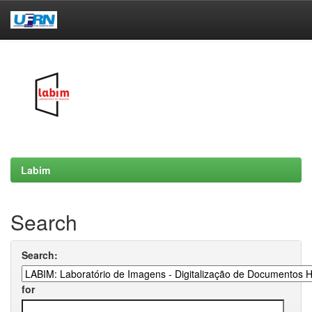
Skip
navigation
Labim
Search
Search:
for