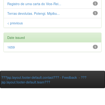
Registro de uma carta do Vice-Rei...
1
Terras devolutas. Potengi. Mipibu...
1
< previous
Date issued
1659
1
???jsp.layout.footer-default.contact???
-
Feedback
-
???
jsp.layout.footer-default.team???