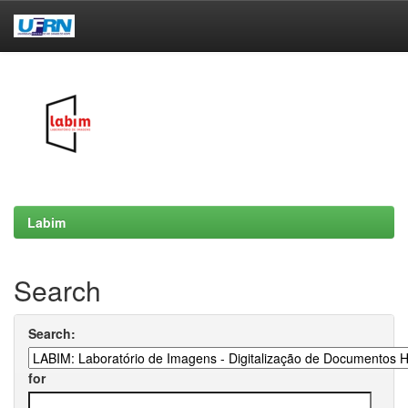
Skip
navigation
Labim
Search
Search:
for