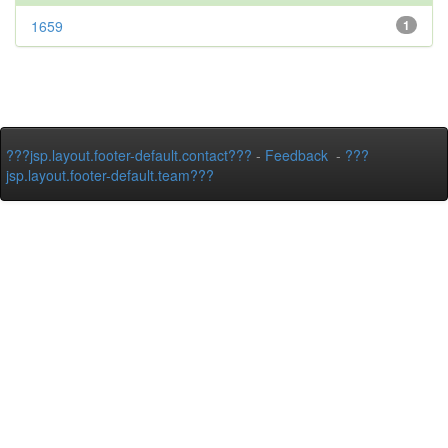
1659
1
???jsp.layout.footer-default.contact???
-
Feedback
-
???
jsp.layout.footer-default.team???