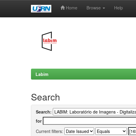
Home
Browse
Help
Skip
navigation
Labim
Search
Search:
for
Current filters: