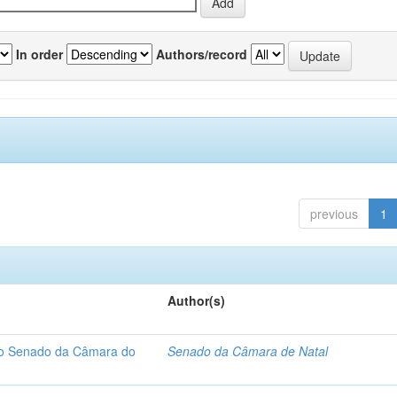
In order
Authors/record
previous
1
Author(s)
 do Senado da Câmara do
Senado da Câmara de Natal