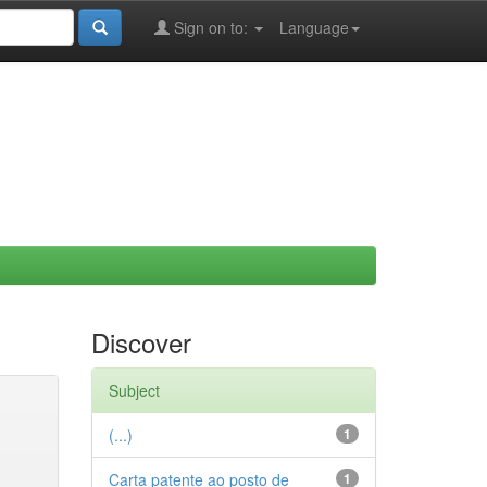
Sign on to:
Language
Discover
Subject
(...)
1
Carta patente ao posto de
1