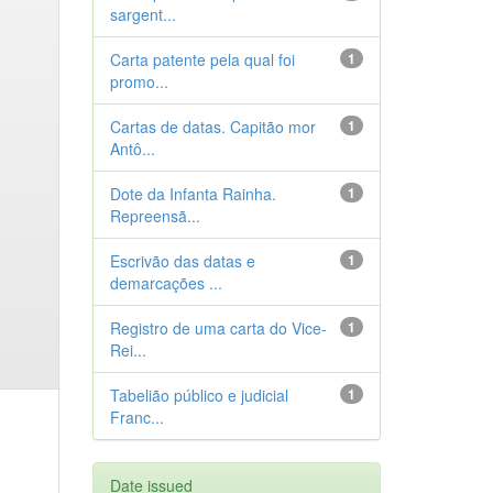
sargent...
Carta patente pela qual foi
1
promo...
Cartas de datas. Capitão mor
1
Antô...
Dote da Infanta Rainha.
1
Repreensã...
Escrivão das datas e
1
demarcações ...
Registro de uma carta do Vice-
1
Rei...
Tabelião público e judicial
1
Franc...
Date issued