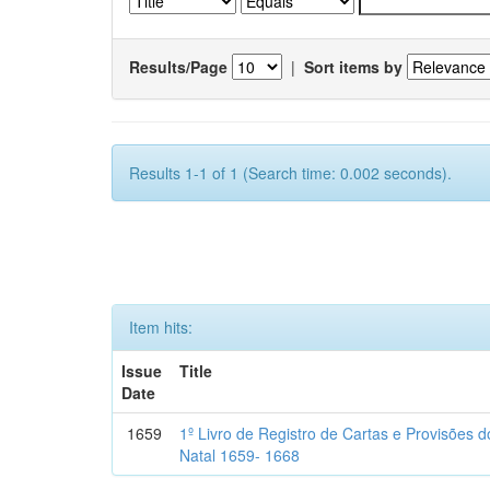
Results/Page
|
Sort items by
Results 1-1 of 1 (Search time: 0.002 seconds).
Item hits:
Issue
Title
Date
1659
1º Livro de Registro de Cartas e Provisões
Natal 1659- 1668