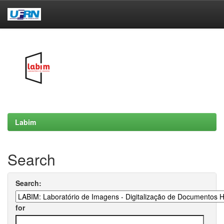
Skip
navigation
Labim
Search
Search:
for