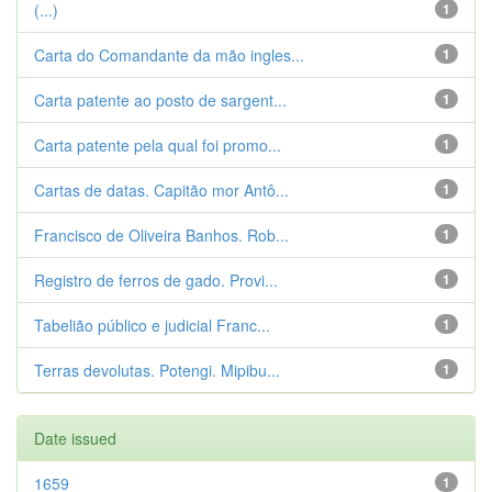
(...)
1
Carta do Comandante da mão ingles...
1
Carta patente ao posto de sargent...
1
Carta patente pela qual foi promo...
1
Cartas de datas. Capitão mor Antô...
1
Francisco de Oliveira Banhos. Rob...
1
Registro de ferros de gado. Provi...
1
Tabelião público e judicial Franc...
1
Terras devolutas. Potengi. Mipibu...
1
Date issued
1659
1