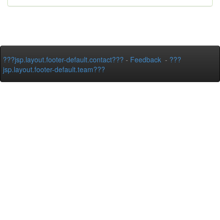
???jsp.layout.footer-default.contact???
-
Feedback
-
???
jsp.layout.footer-default.team???