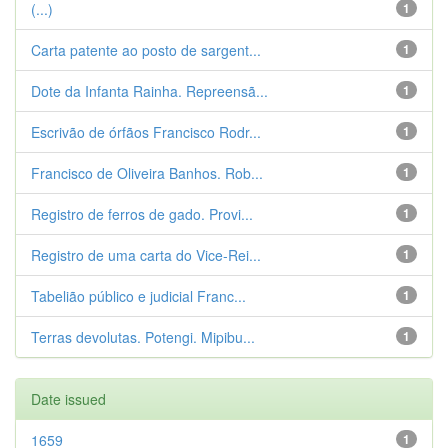
(...)
1
Carta patente ao posto de sargent...
1
Dote da Infanta Rainha. Repreensã...
1
Escrivão de órfãos Francisco Rodr...
1
Francisco de Oliveira Banhos. Rob...
1
Registro de ferros de gado. Provi...
1
Registro de uma carta do Vice-Rei...
1
Tabelião público e judicial Franc...
1
Terras devolutas. Potengi. Mipibu...
1
Date issued
1659
1