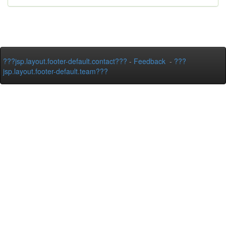
???jsp.layout.footer-default.contact???
-
Feedback
-
???
jsp.layout.footer-default.team???