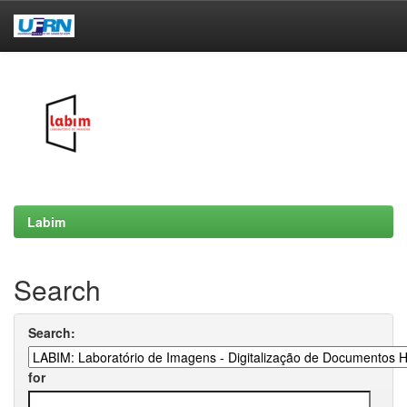
Skip
navigation
Labim
Search
Search:
for