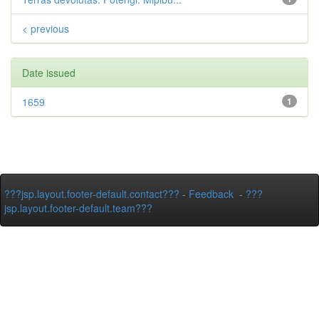
< previous
Date issued
1659
1
???jsp.layout.footer-default.contact???
-
Feedback
-
???
jsp.layout.footer-default.team???