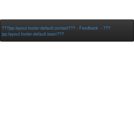
???jsp.layout.footer-default.contact???
-
Feedback
-
???
jsp.layout.footer-default.team???