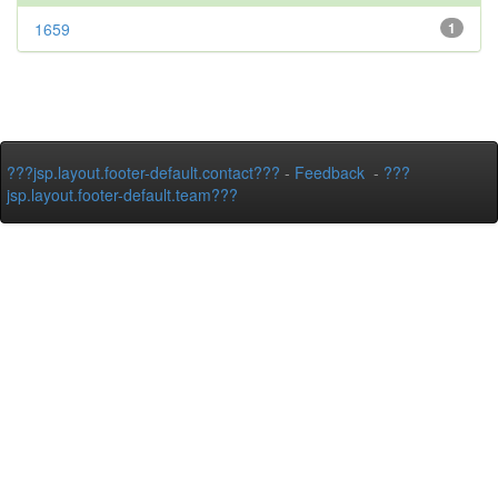
1659
1
???jsp.layout.footer-default.contact???
-
Feedback
-
???
jsp.layout.footer-default.team???