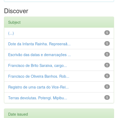
Discover
Subject
(...)
1
Dote da Infanta Rainha. Repreensã...
1
Escrivão das datas e demarcações ...
1
Francisco de Brito Saraiva, cargo...
1
Francisco de Oliveira Banhos. Rob...
1
Registro de uma carta do Vice-Rei...
1
Terras devolutas. Potengi. Mipibu...
1
Date issued