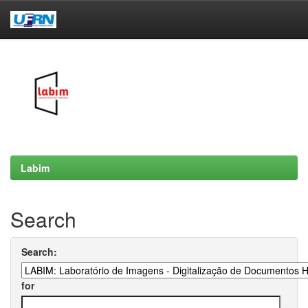
Skip
navigation
Labim
Search
Search:
for