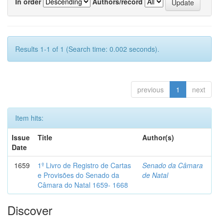
In order
Authors/record
Results 1-1 of 1 (Search time: 0.002 seconds).
previous
1
next
Item hits:
Issue
Title
Author(s)
Date
1659
1º Livro de Registro de Cartas
Senado da Câmara
e Provisões do Senado da
de Natal
Câmara do Natal 1659- 1668
Discover