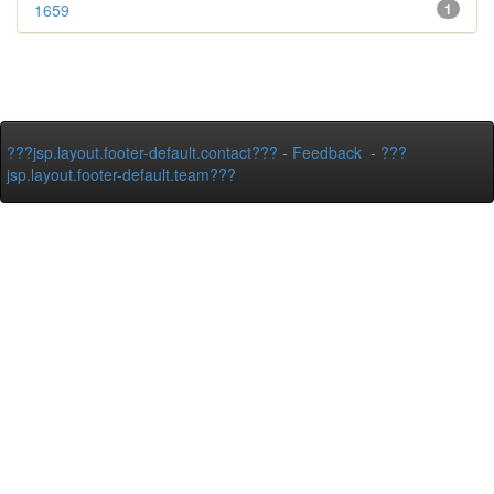
1659
1
???jsp.layout.footer-default.contact???
-
Feedback
-
???
jsp.layout.footer-default.team???