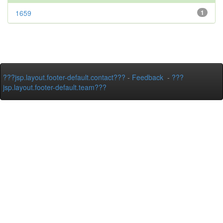
1659
1
???jsp.layout.footer-default.contact???
-
Feedback
-
???
jsp.layout.footer-default.team???