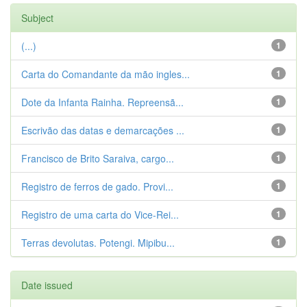
Subject
(...)
1
Carta do Comandante da mão ingles...
1
Dote da Infanta Rainha. Repreensã...
1
Escrivão das datas e demarcações ...
1
Francisco de Brito Saraiva, cargo...
1
Registro de ferros de gado. Provi...
1
Registro de uma carta do Vice-Rei...
1
Terras devolutas. Potengi. Mipibu...
1
Date issued