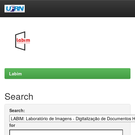
Skip
navigation
Labim
Search
Search:
for