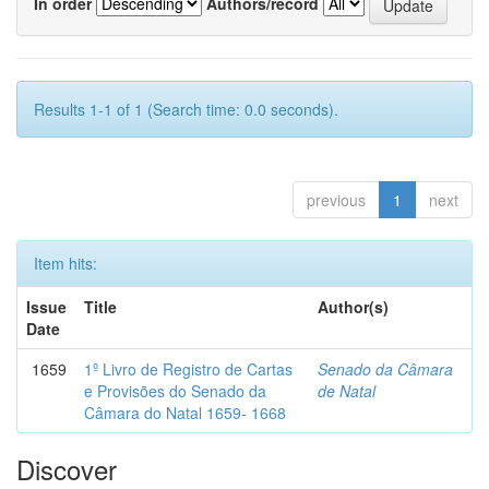
In order
Authors/record
Results 1-1 of 1 (Search time: 0.0 seconds).
previous
1
next
Item hits:
Issue
Title
Author(s)
Date
1659
1º Livro de Registro de Cartas
Senado da Câmara
e Provisões do Senado da
de Natal
Câmara do Natal 1659- 1668
Discover