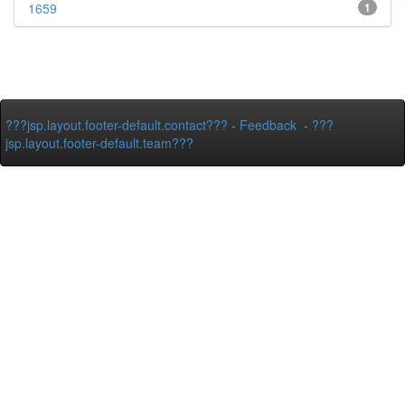
1659
1
???jsp.layout.footer-default.contact???
-
Feedback
-
???
jsp.layout.footer-default.team???