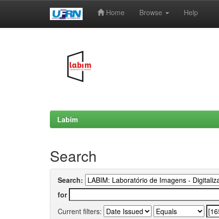
Home
Browse
Help
Skip
navigation
Labim
Search
Search:
for
Current filters: