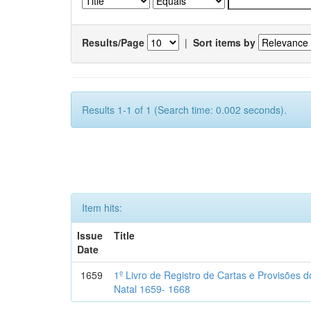
Results/Page
|
Sort items by
Results 1-1 of 1 (Search time: 0.002 seconds).
Item hits:
Issue
Title
Date
1659
1º Livro de Registro de Cartas e Provisões
Natal 1659- 1668