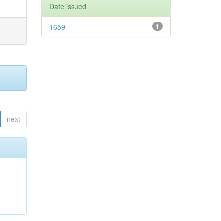
Date issued
1659
1
next