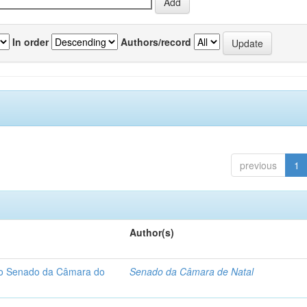
In order
Authors/record
previous
1
Author(s)
 do Senado da Câmara do
Senado da Câmara de Natal