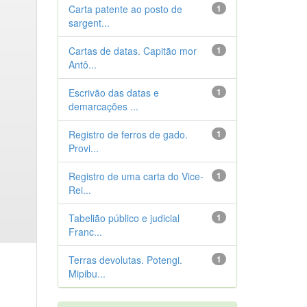
Carta patente ao posto de
1
sargent...
Cartas de datas. Capitão mor
1
Antô...
Escrivão das datas e
1
demarcações ...
Registro de ferros de gado.
1
Provi...
Registro de uma carta do Vice-
1
Rei...
Tabelião público e judicial
1
Franc...
Terras devolutas. Potengi.
1
Mipibu...