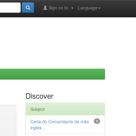
Sign on to:
Language
Discover
Subject
Carta do Comandante da mão
1
ingles...