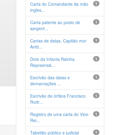
Carta do Comandante da mão
1
ingles...
Carta patente ao posto de
1
sargent...
Cartas de datas. Capitão mor
1
Antô...
Dote da Infanta Rainha.
1
Repreensã...
Escrivão das datas e
1
demarcações ...
Escrivão de órfãos Francisco
1
Rodr...
Registro de uma carta do Vice-
1
Rei...
Tabelião público e judicial
1