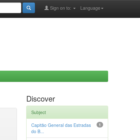
Sign on to:
Language
Discover
Subject
Capitão General das Estradas
1
do B...