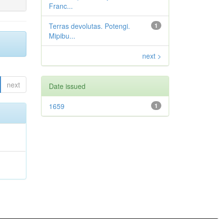
Franc...
Terras devolutas. Potengi.
1
Mipibu...
next >
next
Date issued
1659
1