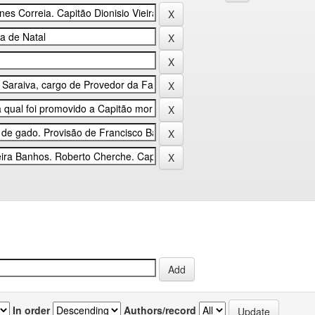
In order
Authors/record