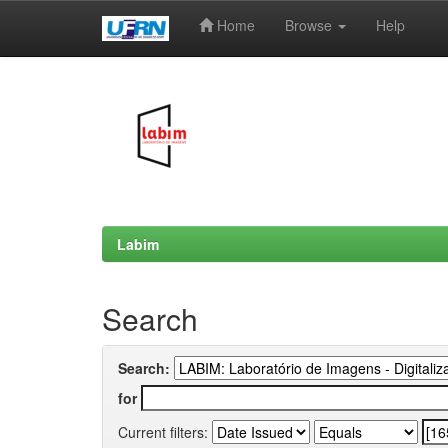
Home
Browse
Help
Skip
navigation
Labim
Search
Search:
for
Current filters: