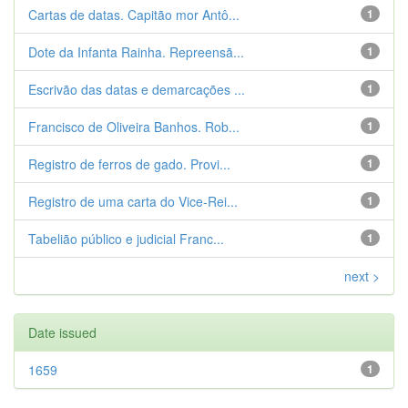
Cartas de datas. Capitão mor Antô...
1
Dote da Infanta Rainha. Repreensã...
1
Escrivão das datas e demarcações ...
1
Francisco de Oliveira Banhos. Rob...
1
Registro de ferros de gado. Provi...
1
Registro de uma carta do Vice-Rei...
1
Tabelião público e judicial Franc...
1
next >
Date issued
1659
1