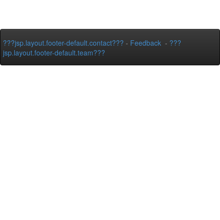
???jsp.layout.footer-default.contact???
-
Feedback
-
???
jsp.layout.footer-default.team???