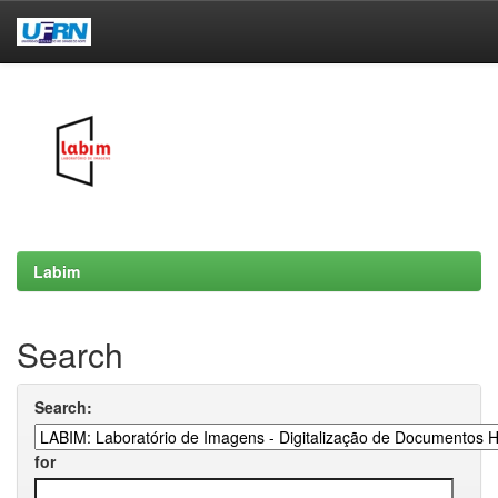
Skip
navigation
Labim
Search
Search:
for