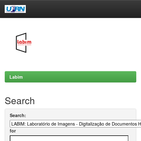
Skip
navigation
Labim
Search
Search:
for