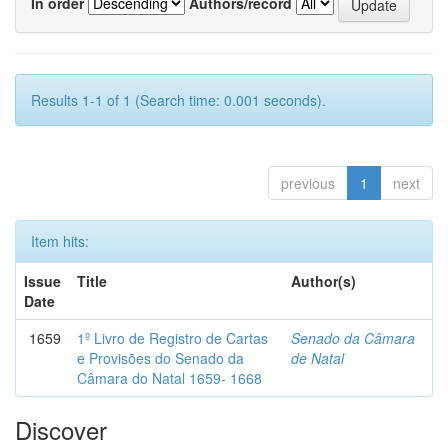
In order
Authors/record
Results 1-1 of 1 (Search time: 0.001 seconds).
previous
1
next
Item hits:
Issue
Title
Author(s)
Date
1659
1º Livro de Registro de Cartas
Senado da Câmara
e Provisões do Senado da
de Natal
Câmara do Natal 1659- 1668
Discover