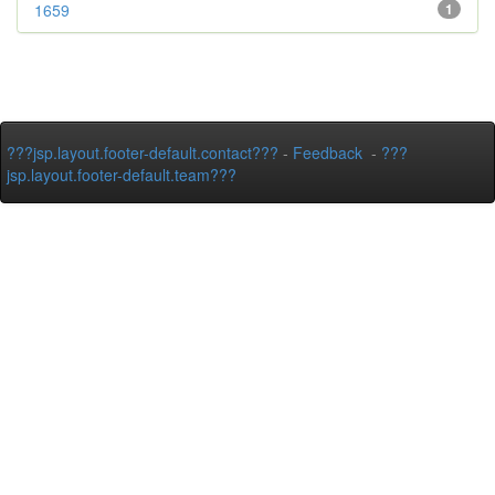
1659
1
???jsp.layout.footer-default.contact???
-
Feedback
-
???
jsp.layout.footer-default.team???