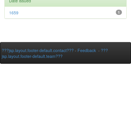
Date issued
1659
1
???jsp.layout.footer-default.contact???
-
Feedback
-
???
jsp.layout.footer-default.team???