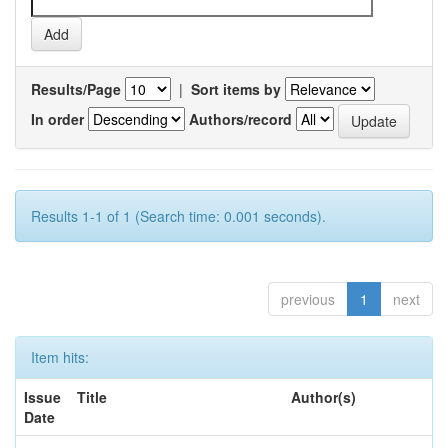
Results/Page
|
Sort items by
In order
Authors/record
Results 1-1 of 1 (Search time: 0.001 seconds).
previous
1
next
Item hits:
Issue
Title
Author(s)
Date