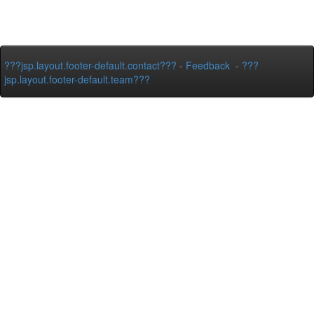
???jsp.layout.footer-default.contact???
-
Feedback
-
???
jsp.layout.footer-default.team???