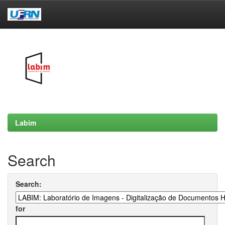
Skip
navigation
Labim
Search
Search:
for