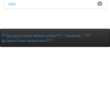
1659
1
???jsp.layout.footer-default.contact???
-
Feedback
-
???
jsp.layout.footer-default.team???