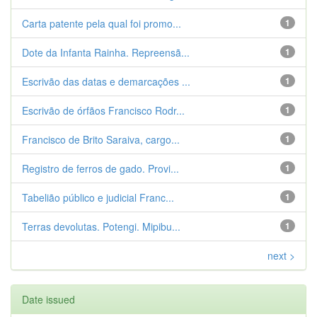
Carta patente pela qual foi promo...
1
Dote da Infanta Rainha. Repreensã...
1
Escrivão das datas e demarcações ...
1
Escrivão de órfãos Francisco Rodr...
1
Francisco de Brito Saraiva, cargo...
1
Registro de ferros de gado. Provi...
1
Tabelião público e judicial Franc...
1
Terras devolutas. Potengi. Mipibu...
1
next >
Date issued