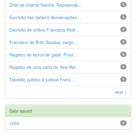
Dote da Infanta Rainha. Repreensã...
1
Escrivão das datas e demarcações ...
1
Escrivão de órfãos Francisco Rodr...
1
Francisco de Brito Saraiva, cargo...
1
Registro de ferros de gado. Provi...
1
Registro de uma carta do Vice-Rei...
1
Tabelião público e judicial Franc...
1
next >
Date issued
1659
1