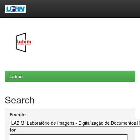
Skip
navigation
Labim
Search
Search:
for