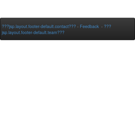
???jsp.layout.footer-default.contact???
-
Feedback
-
???
jsp.layout.footer-default.team???