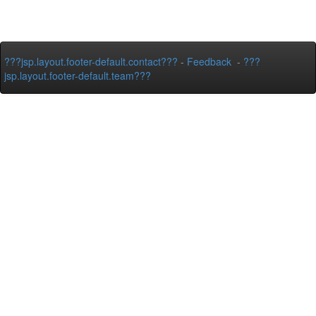
???jsp.layout.footer-default.contact???
-
Feedback
-
???
jsp.layout.footer-default.team???