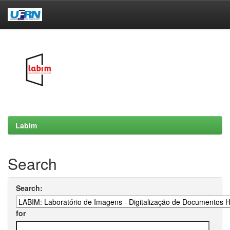
Skip
navigation
Labim
Search
Search:
for