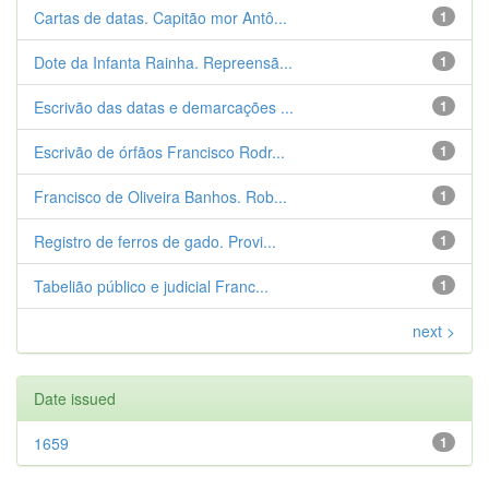
Cartas de datas. Capitão mor Antô...
1
Dote da Infanta Rainha. Repreensã...
1
Escrivão das datas e demarcações ...
1
Escrivão de órfãos Francisco Rodr...
1
Francisco de Oliveira Banhos. Rob...
1
Registro de ferros de gado. Provi...
1
Tabelião público e judicial Franc...
1
next >
Date issued
1659
1