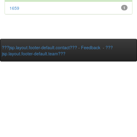
1659
1
???jsp.layout.footer-default.contact???
-
Feedback
-
???
jsp.layout.footer-default.team???