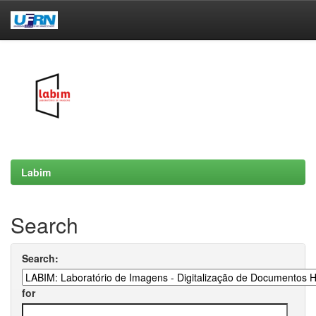
Skip
navigation
Labim
Search
Search:
for