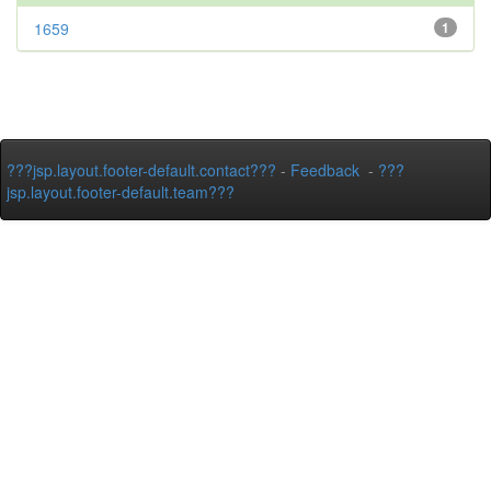
1659
1
???jsp.layout.footer-default.contact???
-
Feedback
-
???
jsp.layout.footer-default.team???