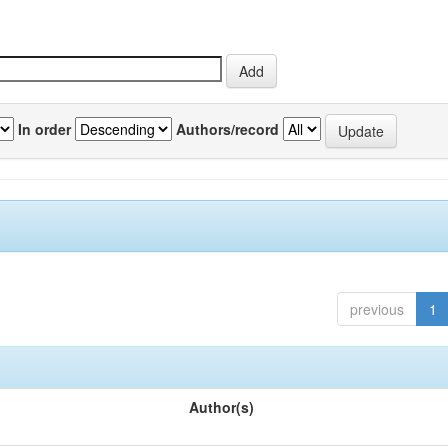
In order
Authors/record
previous
1
Author(s)