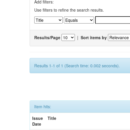
Add filters:
Use filters to refine the search results.
Results/Page
|
Sort items by
Results 1-1 of 1 (Search time: 0.002 seconds).
Item hits:
Issue
Title
Date