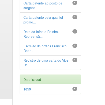
Carta patente ao posto de
1
sargent...
Carta patente pela qual foi
1
promo...
Dote da Infanta Rainha.
1
Repreensã...
Escrivão de órfãos Francisco
1
Rodr...
Registro de uma carta do Vice-
1
Rei...
Date issued
1659
1