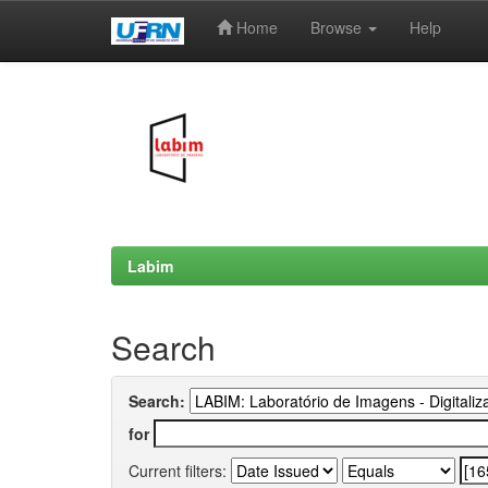
Home
Browse
Help
Skip
navigation
Labim
Search
Search:
for
Current filters: