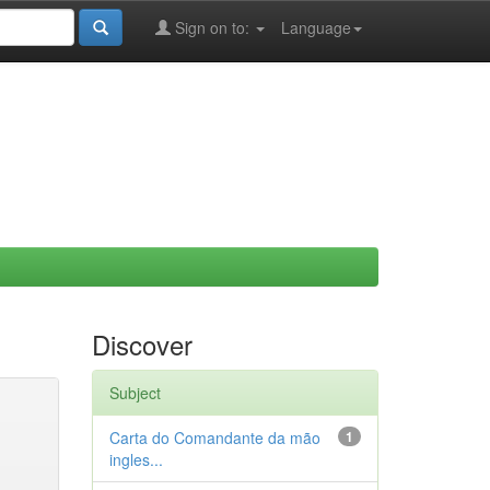
Sign on to:
Language
Discover
Subject
Carta do Comandante da mão
1
ingles...