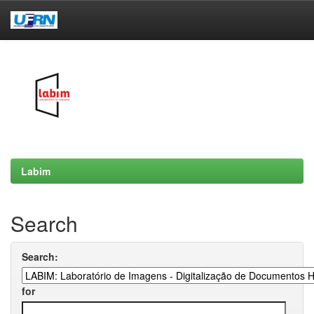
Skip
navigation
Labim
Search
Search:
for