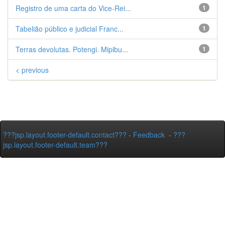
Registro de uma carta do Vice-Rei...
1
Tabelião público e judicial Franc...
1
Terras devolutas. Potengi. Mipibu...
1
< previous
???jsp.layout.footer-default.contact???
-
Feedback
-
???
jsp.layout.footer-default.team???