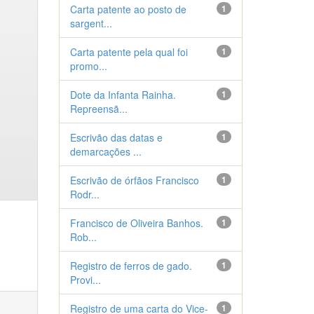
Carta patente ao posto de
1
sargent...
Carta patente pela qual foi
1
promo...
Dote da Infanta Rainha.
1
Repreensã...
Escrivão das datas e
1
demarcações ...
Escrivão de órfãos Francisco
1
Rodr...
Francisco de Oliveira Banhos.
1
Rob...
Registro de ferros de gado.
1
Provi...
Registro de uma carta do Vice-
1