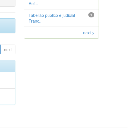
Rei...
Tabelião público e judicial
1
Franc...
next >
next