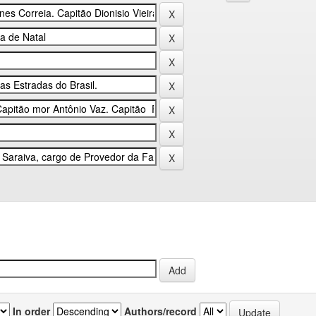
In order
Authors/record