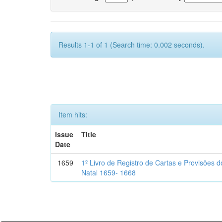
Results 1-1 of 1 (Search time: 0.002 seconds).
Item hits:
Issue
Title
Date
1659
1º Livro de Registro de Cartas e Provisões
Natal 1659- 1668