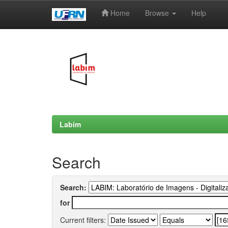
Home
Browse
Help
Skip
navigation
Labim
Search
Search:
for
Current filters: