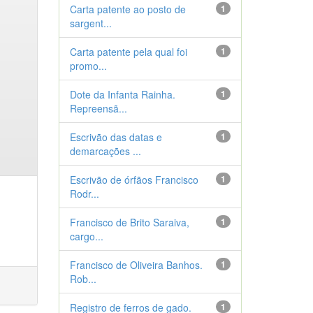
Carta patente ao posto de
1
sargent...
Carta patente pela qual foi
1
promo...
Dote da Infanta Rainha.
1
Repreensã...
Escrivão das datas e
1
demarcações ...
Escrivão de órfãos Francisco
1
Rodr...
Francisco de Brito Saraiva,
1
cargo...
Francisco de Oliveira Banhos.
1
Rob...
Registro de ferros de gado.
1