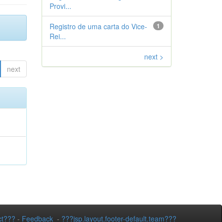
Provi...
Registro de uma carta do Vice-
1
Rei...
next >
next
ct???
-
Feedback
-
???jsp.layout.footer-default.team???