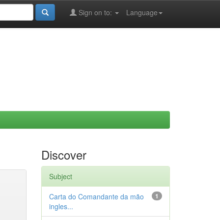
Sign on to:
Language
Discover
Subject
Carta do Comandante da mão
1
ingles...