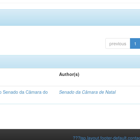
previous
1
Author(s)
 do Senado da Câmara do
Senado da Câmara de Natal
???jsp.layout.footer-default.conta