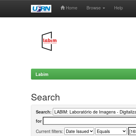
Home
Browse
Help
Skip
navigation
Labim
Search
Search:
for
Current filters: