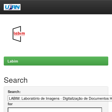
Skip
navigation
Labim
Search
Search:
for