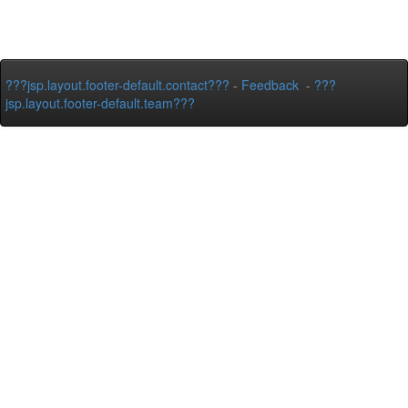
???jsp.layout.footer-default.contact???
-
Feedback
-
???
jsp.layout.footer-default.team???