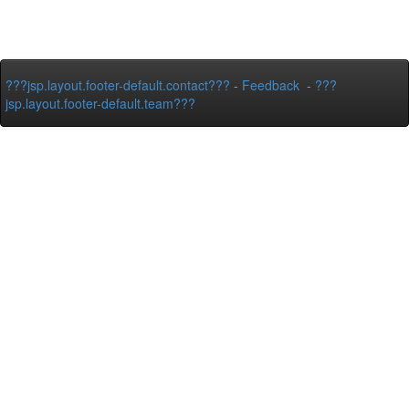
???jsp.layout.footer-default.contact???
-
Feedback
-
???
jsp.layout.footer-default.team???