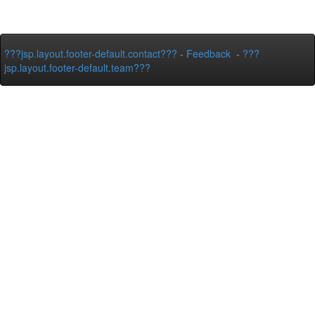
???jsp.layout.footer-default.contact???
-
Feedback
-
???
jsp.layout.footer-default.team???