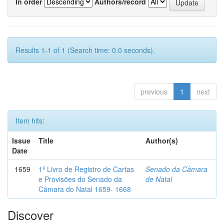
In order
Authors/record
Results 1-1 of 1 (Search time: 0.0 seconds).
previous
1
next
Item hits:
Issue
Title
Author(s)
Date
1659
1º Livro de Registro de Cartas
Senado da Câmara
e Provisões do Senado da
de Natal
Câmara do Natal 1659- 1668
Discover