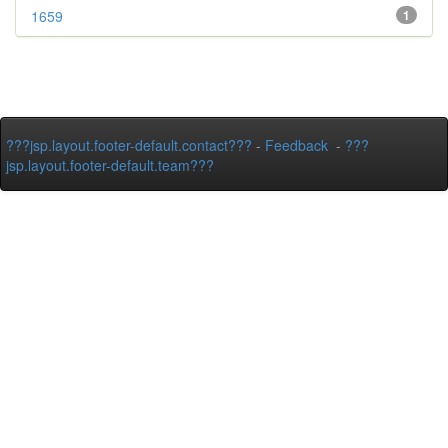
1659
1
???jsp.layout.footer-default.contact???
-
Feedback
-
???
jsp.layout.footer-default.team???