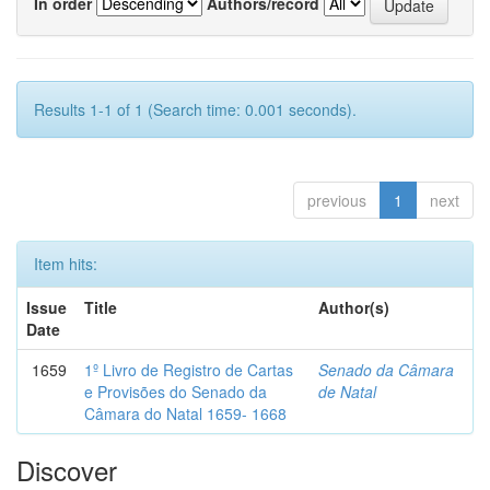
In order
Authors/record
Results 1-1 of 1 (Search time: 0.001 seconds).
previous
1
next
Item hits:
Issue
Title
Author(s)
Date
1659
1º Livro de Registro de Cartas
Senado da Câmara
e Provisões do Senado da
de Natal
Câmara do Natal 1659- 1668
Discover