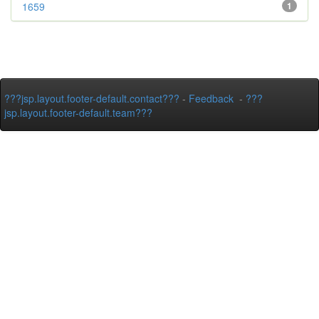
1659
1
???jsp.layout.footer-default.contact???
-
Feedback
-
???
jsp.layout.footer-default.team???