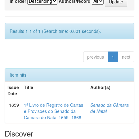
In order
Authors/record
Results 1-1 of 1 (Search time: 0.001 seconds).
previous
1
next
Item hits:
Issue
Title
Author(s)
Date
1659
1º Livro de Registro de Cartas
Senado da Câmara
e Provisões do Senado da
de Natal
Câmara do Natal 1659- 1668
Discover