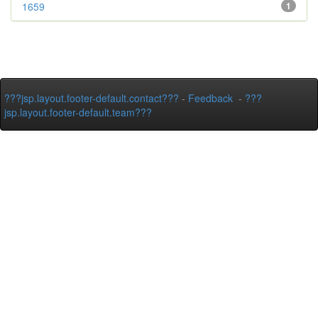
1659
1
???jsp.layout.footer-default.contact???
-
Feedback
-
???
jsp.layout.footer-default.team???