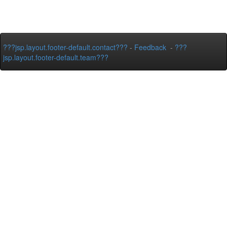
???jsp.layout.footer-default.contact???
-
Feedback
-
???
jsp.layout.footer-default.team???