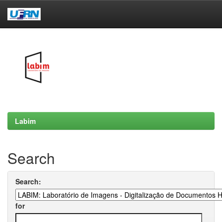
Skip
navigation
Labim
Search
Search:
for