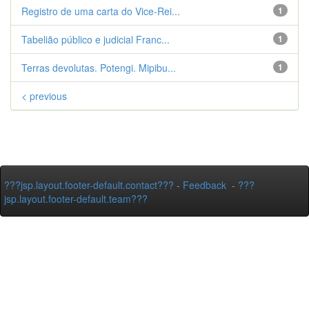
Registro de uma carta do Vice-Rei...
1
Tabelião público e judicial Franc...
1
Terras devolutas. Potengi. Mipibu...
1
< previous
???jsp.layout.footer-default.contact???
-
Feedback
-
???
jsp.layout.footer-default.team???