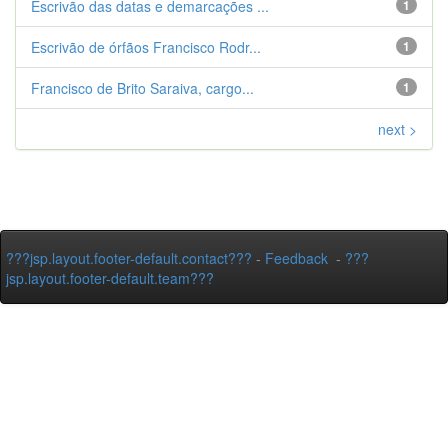
Escrivão das datas e demarcações ...
1
Escrivão de órfãos Francisco Rodr...
1
Francisco de Brito Saraiva, cargo...
1
next >
???jsp.layout.footer-default.contact???
-
Feedback
-
???
jsp.layout.footer-default.team???