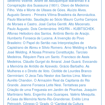
Severino Vicente. André de Albuquerque Maranhão e a
Conspiração dos Suassuna (1801). Olavo de Medeiros
Filho. Vida e Morte de Ulisses de Góes. Aluízio Alves.
Augusto Severo - Primeira Vítima Brasileira da Aeronáutica.
Paulo Maranhão. Saudação ao Sócio Mauro Cunha Campos
de Moraes e Castro. José Carlos Gentili. Alto Mecenato.
Paulo Augusto. Dois Centenários: IHG/RN – KUBITSCHEK.
Affonso Heliodoro dos Santos. Antônio Bento de Araújo.
Humberto Fonseca de Lucena. A Invenção do Povo
Brasileiro: O Papel do Sertão nas Interpretações de
Capistrano de Abreu e Sílvio Romero. Arno Welding e Maria
José Welding. A Nossa Primeira Constituição. Tarcísio
Medeiros. Réquiem Para um Santo. Francisco de Assis
Medeiros. Cláudio Gurgel do Amaral. José Guará. Evocando
a Memória de Antídio de Azevedo. Grácio Barbalho. As
Mulheres e o Direito de Voto. Clotilde de Lourdes Branco
Germiniani. O Jeca-Tatu Nestor dos Santos Lima. Marco
Aurélio Chandon. O Armazém Real da Capitania do Rio
Grande. Jeanne Fonseca Leite Nesi. Tentativas para
Criação de uma Freguesia em Jardim de Piranhas. Joaquim
Martiniano Neto. Engenho dos Guarapes. Valério Mesquita.
A Casa da Memória Norte-Rio-Grandense. Enèlio Lima
Petrovich. Cônego O ’Grady, O “Cardeal da Cultura