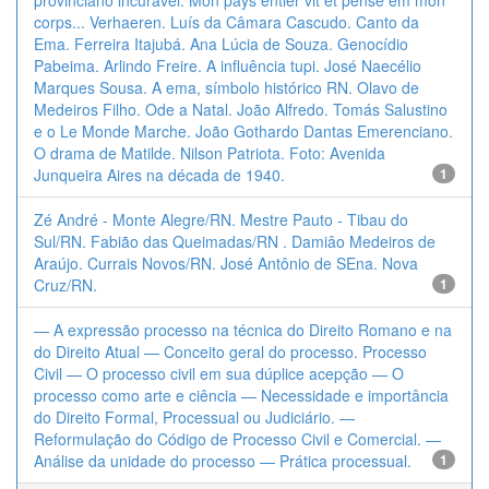
provinciano incurável. Mon pays entier vit et pense em mon
corps... Verhaeren. Luís da Câmara Cascudo. Canto da
Ema. Ferreira Itajubá. Ana Lúcia de Souza. Genocídio
Pabeima. Arlindo Freire. A influência tupi. José Naecélio
Marques Sousa. A ema, símbolo histórico RN. Olavo de
Medeiros Filho. Ode a Natal. João Alfredo. Tomás Salustino
e o Le Monde Marche. João Gothardo Dantas Emerenciano.
O drama de Matilde. Nilson Patriota. Foto: Avenida
Junqueira Aires na década de 1940.
1
Zé André - Monte Alegre/RN. Mestre Pauto - Tibau do
Sul/RN. Fabião das Queimadas/RN . Damiâo Medeiros de
Araújo. Currais Novos/RN. José Antônio de SEna. Nova
Cruz/RN.
1
— A expressão processo na técnica do Direito Romano e na
do Direito Atual — Conceito geral do processo. Processo
Civil — O processo civil em sua dúplice acepção — O
processo como arte e ciência — Necessidade e importância
do Direito Formal, Processual ou Judiciário. —
Reformulação do Código de Processo Civil e Comercial. —
Análise da unidade do processo — Prática processual.
1