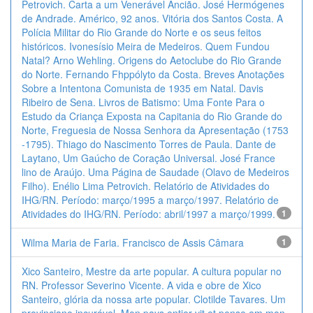
Petrovich. Carta a um Venerável Ancião. José Hermógenes
de Andrade. Américo, 92 anos. Vitória dos Santos Costa. A
Polícia Militar do Rio Grande do Norte e os seus feitos
históricos. Ivonesísio Meira de Medeiros. Quem Fundou
Natal? Arno Wehling. Origens do Aetoclube do Rio Grande
do Norte. Fernando Fhppólyto da Costa. Breves Anotações
Sobre a Intentona Comunista de 1935 em Natal. Davis
Ribeiro de Sena. Livros de Batismo: Uma Fonte Para o
Estudo da Criança Exposta na Capitania do Rio Grande do
Norte, Freguesia de Nossa Senhora da Apresentação (1753
-1795). Thiago do Nascimento Torres de Paula. Dante de
Laytano, Um Gaúcho de Coração Universal. José France
lino de Araújo. Uma Página de Saudade (Olavo de Medeiros
Filho). Enélio Lima Petrovich. Relatório de Atividades do
IHG/RN. Período: março/1995 a março/1997. Relatório de
Atividades do IHG/RN. Período: abril/1997 a março/1999.
1
Wilma Maria de Faria. Francisco de Assis Câmara
1
Xico Santeiro, Mestre da arte popular. A cultura popular no
RN. Professor Severino Vicente. A vida e obre de Xico
Santeiro, glória da nossa arte popular. Clotilde Tavares. Um