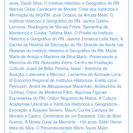
anos. David Silva. O Instituto Histórico e Geográfico do RN
Marcus César Cavalcanti de Morais. Crise dos Institutos e
Afirmação do IHG/RN. José Octávio de Arruda Mello. O
Instituto Histórico e Geográfico do RN. Janine Castro
Lemmos, Rosângela de Morais Freire, Samantha de
Mendonça e Cunha, Tatiana Mari. O Prédio do Instituto
Histórico e Geográfico do RN. Jeanne Fonseca Leite Nesi. A
Escrita da História da Educação do Rio Grande do Norte nas
Revistas do Instituto Histórico e Geográfico do RN. Marta
Maria de Araújo e Marlene da Silva Mariz. Preservando a
Memória do RN. Rosinaldo Vieira. Centro de Irradiação
Cultural. Joacil de Britto Pereira. Natal - Aventura da
Aviação, Latécoère e Mermoz. Lamartine de Andrade Lima.
III Encontro Regional de Institutos Históricos. Enélio Lima
Petrovich. André de Albuquerque Maranhão, Andrezinho do
Cunhaú. Olavo de Medeiros Filho. Algumas Figuras
Expressivas do RN. Odilon Nogueira de Maios. A Cultura -
Academias Literárias e Institutos Históricos e Geográficos -
Evocação a Augusto Severo. Mauro Cunha Campos de
Moraes e Castro. Centenário de um Estadista. Oito de Brito
Guerra. A Nossa Casa da Memória - 100 anos. Elder Heron
ildes da Silva. O Penambucanista Mário Souto Maior.