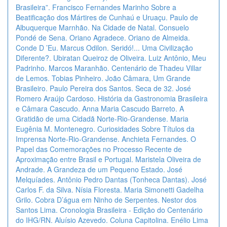
Brasileira”. Francisco Fernandes Marinho Sobre a
Beatificação dos Mártires de Cunhaú e Uruaçu. Paulo de
Albuquerque Marnhão. Na Cidade de Natal. Consuelo
Pondé de Sena. Oriano Agradece. Oriano de Almeida.
Conde D ’Eu. Marcus Odilon. Seridó!... Uma Civilização
Diferente?. Ubiratan Queiroz de Oliveira. Luiz Antônio, Meu
Padrinho. Marcos Maranhão. Centenário de Thadeu Villar
de Lemos. Tobias Pinheiro. João Câmara, Um Grande
Brasileiro. Paulo Pereira dos Santos. Seca de 32. José
Romero Araújo Cardoso. História da Gastronomia Brasileira
e Câmara Cascudo. Anna Maria Cascudo Barreto. A
Gratidão de uma Cidadã Norte-Rio-Grandense. Maria
Eugênia M. Montenegro. Curiosidades Sobre Títulos da
Imprensa Norte-Rio-Grandense. Anchieta Fernandes. O
Papel das Comemorações no Processo Recente de
Aproximação entre Brasil e Portugal. Maristela Oliveira de
Andrade. A Grandeza de um Pequeno Estado. José
Melquíades. Antônio Pedro Dantas (Tonheca Dantas). José
Carlos F. da Silva. Nísia Floresta. Maria Simonetti Gadelha
Grilo. Cobra D’água em Ninho de Serpentes. Nestor dos
Santos Lima. Cronologia Brasileira - Edição do Centenário
do IHG/RN. Aluísio Azevedo. Coluna Capitolina. Enélio Lima