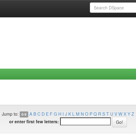
Jump to:
A
B
C
D
E
F
G
H
I
J
K
L
M
N
O
P
Q
R
S
T
U
V
W
X
Y
Z
0-9
or enter first few letters: