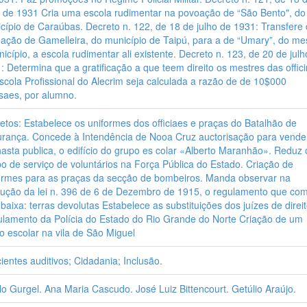
o de 1931 Cria uma escola rudimentar na povoação de “São Bento", do
cípio de Caraúbas. Decreto n. 122, de 18 de julho de 1931: Transfere
ação de Gamelleira, do município de Taipú, para a de “Umary”, do m
nicípio, a escola rudimentar ali existente. Decreto n. 123, de 20 de jul
: Determina que a gratificação a que teem direito os mestres das offic
scola Profissional do Alecrim seja calculada a razão de de 10$000
aes, por alumno.
etos: Estabelece os uniformes dos officiaes e praças do Batalhão de
rança. Concede à Intendência de Nooa Cruz auctorisação para vende
asta publica, o edifício do grupo es colar «Alberto Maranhão». Reduz 
o de serviço de voluntários na Força Pública do Estado. Criação de
ormes para as praças da secção de bombeiros. Manda observar na
ução da lei n. 396 de 6 de Dezembro de 1915, o regulamento que co
 baixa: terras devolutas Estabelece as substituições dos juízes de direi
lamento da Polícia do Estado do Rio Grande do Norte Criação de um
o escolar na vila de São Miguel
cientes auditivos; Cidadania; Inclusão.
ilo Gurgel. Ana Maria Cascudo. José Luiz Bittencourt. Getúlio Araújo.