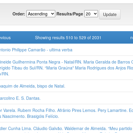
Order:
Results/Page
evious
Showing results 510 to 529 of 2031
n
ntonio Philippe Camarão - ultima verba
lineide Guilhermina Ponta Negra - Natal/RN. Maria Geralda de Barros 
rígido Tibau do Sul/RN. “Maria Graúna" Maria Rodrigues dos Anjos Ri
o/RN.
oaquim de Almeida, bispo de Natal.
arcolino E. S. Dantas.
or Varela. Rubem Rocha Filho. Afrânio Pires Lemos. Pery Lamartine. E
s Nascimento. Brasigóis Felício.
dier Cunha Lima. Cláudio Galvão. Waldemar de Almeida. “Meu partido