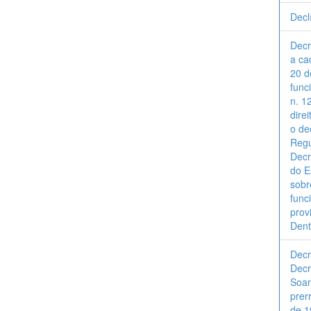
Decl
Decr
a ca
20 d
func
n. 1
dire
o de
Regu
Decr
do E
sobr
func
prov
Dent
Decr
Decr
Soar
prer
de 1