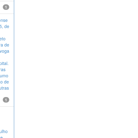
1
ense
5, de
eto
ra de
evoga
ital.
ras
nsumo
ão de
utras
1
ulho
de