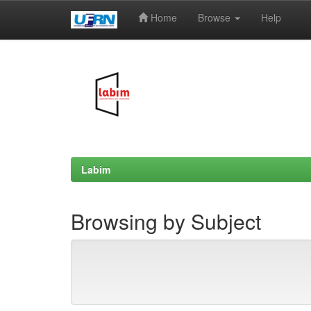
Home
Browse
Help
Skip
navigation
Labim
Browsing by Subject