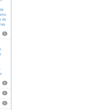
 da
esmo
ho de
inas
1
r,
o
m
to
1
1
1