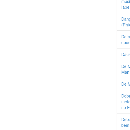
músi
Iape
Danç
(Fis
Data
opos
Dáci
De M
Manu
De M
Deba
meto
no E
Deba
bem 