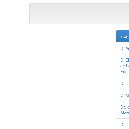
< pr
D. A
D. E
de B
Fog
D. J
D. M
Dail
Alve
Dala