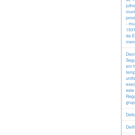
julh
muni
povo
- mu
1931
da E
mens
Decr
Segu
em h
temp
unif
exec
este
Regu
grup
Defi
Deíf