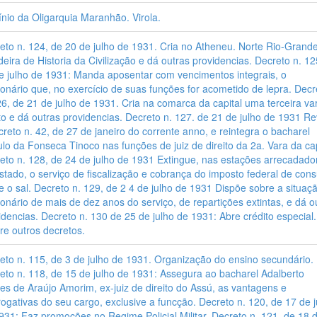
ínio da Oligarquia Maranhão. Virola.
eto n. 124, de 20 de julho de 1931. Cria no Atheneu. Norte Rio-Grand
deira de Historia da Civilização e dá outras providencias. Decreto n. 12
e julho de 1931: Manda aposentar com vencimentos integrais, o
ionário que, no exercício de suas funções for acometido de lepra. Decr
26, de 21 de julho de 1931. Cria na comarca da capital uma terceira va
ito e dá outras providencias. Decreto n. 127. de 21 de julho de 1931 R
creto n. 42, de 27 de janeiro do corrente anno, e reintegra o bacharel
lo da Fonseca Tinoco nas funções de juiz de direito da 2a. Vara da cap
eto n. 128, de 24 de julho de 1931 Extingue, nas estações arrecadado
stado, o serviço de fiscalização e cobrança do imposto federal de co
e o sal. Decreto n. 129, de 2 4 de julho de 1931 Dispõe sobre a situaç
ionário de mais de dez anos do serviço, de repartições extintas, e dá o
idencias. Decreto n. 130 de 25 de julho de 1931: Abre crédito especial.
re outros decretos.
eto n. 115, de 3 de julho de 1931. Organização do ensino secundário.
eto n. 118, de 15 de julho de 1931: Assegura ao bacharel Adalberto
es de Araújo Amorim, ex-juiz de direito do Assú, as vantagens e
rogativas do seu cargo, exclusive a funcção. Decreto n. 120, de 17 de j
931: Faz promoções no Regime Policial Militar. Decreto n. 121, de 18 