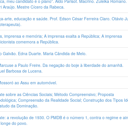
ca, meu candidato é o piano”. Aldo Parisot. Macrino. Zuleika Romano.
ri Araújo. Mestre Cícero da Rabeca.
a-arte, educação e saúde. Prof. Edson César Ferreira Claro. Otávio J
ioterapeuta).
s, imprensa e memória; A imprensa exalta a República; A imprensa
icionista comemora a República.
o Galvão. Edna Duarte. Maria Cândida de Melo.
arcuse a Paulo Freire. Da negação do boje à liberdade do amanhã.
el Barbosa de Lucena.
ossoró ao Assu em automóvel.
te sobre as Ciências Sociais; Método Compreensivo; Proposta
dológica; Compreensão da Realidade Social; Construção dos Tipos Id
studo da Dominação.
te: a revolução de 1930. O PMDB é o número 1, contra o regime e ai
longe do povo.