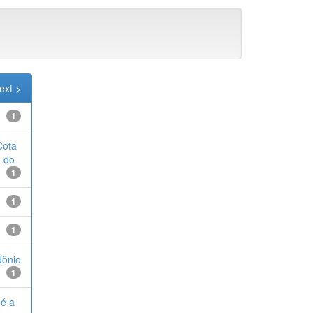
ext >
1
Cota
o do
1
1
1
dônio
1
 é a