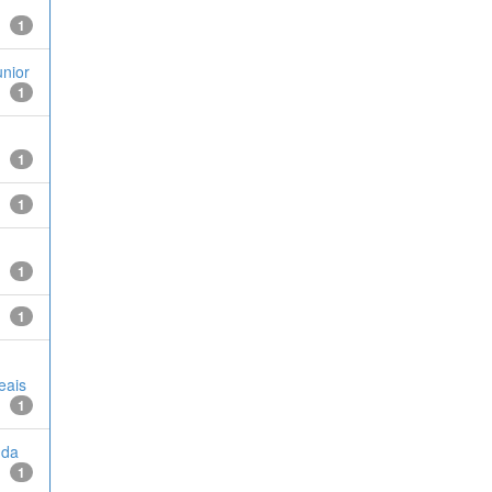
1
unior
1
1
1
1
1
eais
1
nda
1